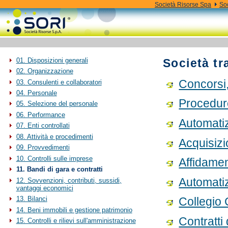
Società Risorse Spa
Soc
01. Disposizioni generali
Società tr
02. Organizzazione
Concorsi,
03. Consulenti e collaboratori
04. Personale
Procedur
05. Selezione del personale
06. Performance
Automati
07. Enti controllati
08. Attività e procedimenti
Acquisizi
09. Provvedimenti
10. Controlli sulle imprese
Affidamen
11. Bandi di gara e contratti
Automati
12. Sovvenzioni, contributi, sussidi,
vantaggi economici
Collegio
13. Bilanci
14. Beni immobili e gestione patrimonio
Contratti
15. Controlli e rilievi sull'amministrazione