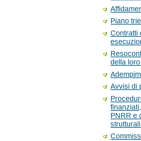
Affidamen
Piano tri
Contratti
esecuzio
Resoconti
della lor
Adempime
Avvisi di
Procedure
finanziati
PNRR e da
struttural
Commissi