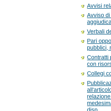
Avvisi rel
Avviso di
aggiudic
Verbali d
Pari oppo
pubblici
Contratti 
con risor
Collegi c
Pubblicaz
all'artic
relazione 
medesima 
disp