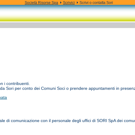
Società Risorse Spa
Scrivici
Scrivi o contatta Sori
n i contribuenti.
olte da Sori per conto dei Comuni Soci o prendere appuntamenti in prese
mata
anale di comunicazione con il personale degli uffici di SORI SpA dei comun