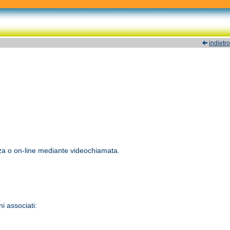
indietro
nza o on-line mediante videochiamata.
i associati: